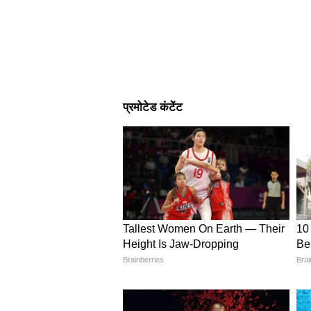
3
5
Image Credit :
Getty