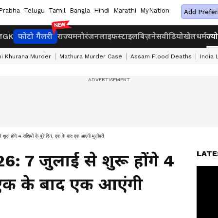
Prabha
Telugu
Tamil
Bangla
Hindi
Marathi
MyNation
Add Prefer
ज
GK
फोटो गैलरी
राज्य
मनोरंजन
लाइफस्टाइल
बिज़नेस
वीडियो
खेल
धर्म
ज्य
i Khurana Murder
Mathura Murder Case
Assam Flood Deaths
India
ंगे 4 राशियों के बुरे दिन, एक के बाद एक आएंगी मुसीबतें
LATE
 7 जुलाई से शुरू होंगे 4
न, एक के बाद एक आएंगी