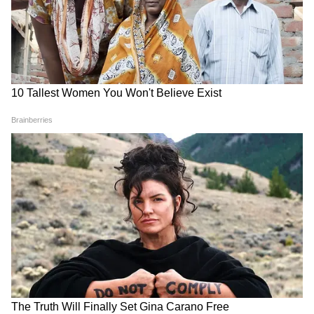
2- बॉर्डर 2 (₹362.76 करोड़)
Rahul Gandhi Prayagraj Speech:
Chhatron Ki Goonj में ऐसा क्या बोले राहुल,
3- भूत बंगला (₹199.23 करोड़)
हो गया वायरल
4- कॉकटेल 2 (₹90.41 करोड़)
5- ओ'रोमियो (₹83.35 करोड़)
6- वेलकम टू द जंगल (₹74.35 करोड़)
7- है जवानी तो इश्क होना है (₹61.78 करोड़)