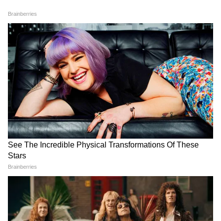
8- पति पत्नी और वो दो (₹59.29 करोड़)
9- मर्दानी 3 (₹52.99 करोड़)
10- द केरला स्टोरी 2 (₹52.25 करोड़)
Cocktail 2 Box Office: आगे कैसा रहेगा सफर?
दूसरे हफ्ते में भी 'कॉकटेल 2' ने बॉक्स ऑफिस पर अपनी
पकड़ बनाए रखी है। फिल्म घरेलू और विदेशी दोनों बाजारों
में लगातार कमाई कर रही है। अब सभी की नजर इस बात
पर है कि आने वाले दिनों में यह 100 करोड़ नेट क्लब में
कब तक पहुंचती है और क्या 2026 की सबसे ज्यादा
कमाई करने वाली फिल्मों की सूची में अपनी स्थिति मजबूत