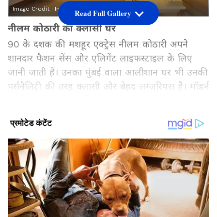
Image Credit :
Instagram
Read Full Gallery
नीलम कोठारी का क्लासी घर
90 के दशक की मशहूर एक्ट्रेस नीलम कोठारी अपने
शानदार फैशन सेंस और एलिगेंट लाइफस्टाइल के लिए
जानी जाती हैं। उनका मुंबई वाला आलीशान घर भी उनकी
पर्सनैलिटी की तरह क्लासी और बेहद लग्जरियस है। मॉडर्न
इंटीरियर, खूबसूरत फर्नीचर, सॉफ्ट कलर और स्टाइलिश
डेकोर एलिमेंट्स उनके आशियाने को प्रीमियम लुक देते हैं।
Add Asianetnews Hindi as a Preferred
Source
2
5