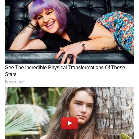
Image Credit :
Instagram
नीलम कोठारी के घर का स्पेशल TV रूम
नीलम कोठारी ने अपने घर के एक छोटे से कमरे को टीवी
रूम बनाया है। बताया जाता है कि ये कमरा पहले बेडरूम
हुआ करता था। इस रूम में डार्क ग्रे कलर के सोफे और
दीवार पर शानदान पेंटिंग लगी हुईं हैं।
5
5
Image Credit :
Instagram