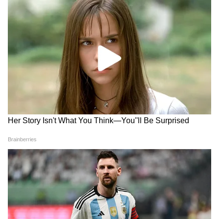
ABOUT THE AUTHOR
Rakhee Jhawar
RJ
राखी झवर। मीडिया जगत में 30 साल का अनुभव। 1995 से पत्रकारिता
की शुरुआत की। मौजूदा समय में एशियानेट न्यूज हिंदी में कार्यरत हैं, यहां
पर मनोरंजन बीट पर काम कर रही हैं। इससे पहले राखी देशबुंध, दैनिक
सांध्य प्रकाश, दैनिक अग्निबाण, नवभारत समाचार पत्र, दैनिक भास्कर
बॉलीवुड समाचार
समाचार पत्र, पीपुल्स समाचार पत्र, स्टार समाचर पत्र, दैनिक भास्कर
हिंदी में बॉलीवुड समाचार
मनोरंजन समाचार
हिंदी में मनोरंजन समाचार
डिजीटल में काम कर चुकी हैं। कला और संस्कृति के क्षेत्र में रिपोर्टिंग का
अनुभव।
Follow Us
मनोरंजन जगत की सबसे खास खबरें अब एक क्लिक पर।
फिल्में, टीवी शो, वेब सीरीज़ और स्टार अपडेट्स के लिए
Bollywood News in Hindi
और
Entertainment
News in Hindi
सेक्शन देखें। टीवी शोज़, टीआरपी और
सीरियल अपडेट्स के लिए
TV News in Hindi
पढ़ें।
साउथ फिल्मों की बड़ी ख़बरों के लिए
South Cinema
News
, और भोजपुरी इंडस्ट्री अपडेट्स के लिए
Bhojpuri
News
सेक्शन फॉलो करें — सबसे तेज़ एंटरटेनमेंट कवरेज