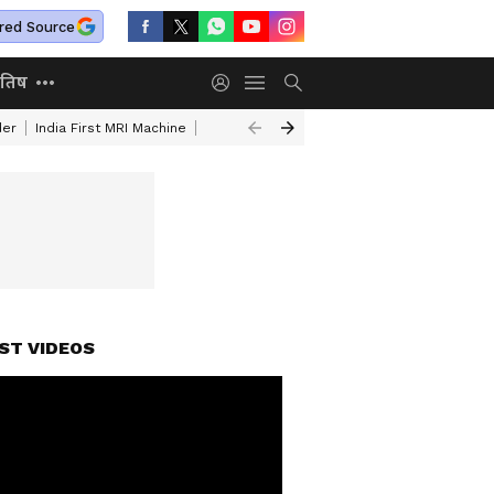
red Source
ोतिष
der
India First MRI Machine
Independence Day Speech In Hindi
Indep
ST VIDEOS