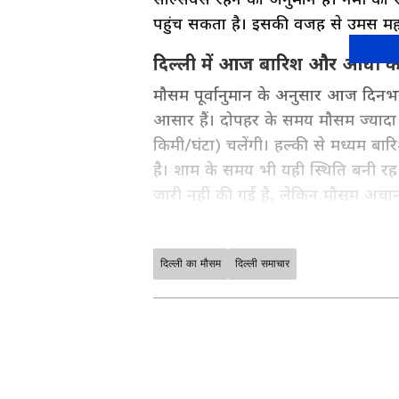
पहुंच सकता है। इसकी वजह से उमस महसू
दिल्ली में आज बारिश और आंधी 
मौसम पूर्वानुमान के अनुसार आज दिनभ
आसार हैं। दोपहर के समय मौसम ज्यादा
किमी/घंटा) चलेंगी। हल्की से मध्यम 
है। शाम के समय भी यही स्थिति बनी रह
जारी नहीं की गई है, लेकिन मौसम अच
दिल्ली का मौसम
दिल्ली समाचार
Asianet News Hindi पर पढ़ें देशभ
खास तौर पर आपके लिए चुनकर लाते हैं।
— सब कुछ साफ, संक्षिप्त और भरोसेमंद
अपने राज्य से जुड़ी खबरें, प्रशासनिक
News in Hindi
, बिल्कुल आपके आसपा
के जमीनी मुद्दों तक — हर ज़रूरी जानक