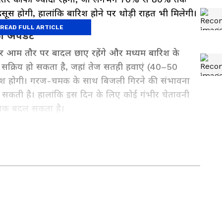
स होगी, हालांकि बारिश होने पर थोड़ी राहत भी मिलेगी।
READ FULL ARTICLE
का अपडेट
र आम तौर पर बादल छाए रहेंगे और मध्यम बारिश के
 सक्रिय हो सकता है, जहां तेज सतही हवाएं (40–50
बारिश होगी। गरज-चमक के साथ बिजली गिरने की संभावना
 सकती है। हालांकि इस दिन के लिए कोई गंभीर चेतावनी
ानक बदल सकता है।
र की सबसे ताज़ा
National News in Hindi
, जो हम
 दुनिया की हलचल, अंतरराष्ट्रीय घटनाएं और बड़े अपडेट
 रूप में पाएं हमारी
World News in Hindi
कवरेज में।
 फैसले और स्थानीय बदलाव जानने के लिए देखें
State
स की भाषा में। उत्तर प्रदेश से राजनीति से लेकर जिलों
ारी मिलती है यहां, हमारे
UP News
सेक्शन में। और