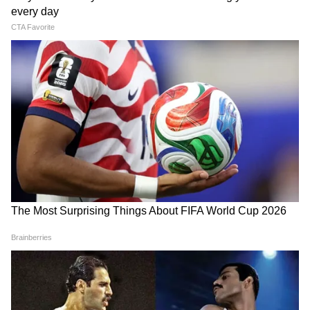
DOWNLOAD APP
Asianet News Hindi पर पढ़ें देशभर की सबसे ताज़ा
National News in Hindi
, जो हम खास तौर पर
आपके लिए चुनकर लाते हैं। दुनिया की हलचल, अंतरराष्ट्रीय
घटनाएं और बड़े अपडेट — सब कुछ साफ, संक्षिप्त और
भरोसेमंद रूप में पाएं हमारी
World News in Hindi
कवरेज में। अपने राज्य से जुड़ी खबरें, प्रशासनिक फैसले
और स्थानीय बदलाव जानने के लिए देखें
State News
in Hindi
, बिल्कुल आपके आसपास की भाषा में। उत्तर
BMC के सख्त आदेश
प्रदेश से राजनीति से लेकर जिलों के जमीनी मुद्दों तक —
हर ज़रूरी जानकारी मिलती है यहां, हमारे
UP News
सेक्शन में। और
Bihar News
में पाएं बिहार की असली
आवाज — गांव-कस्बों से लेकर पटना तक की ताज़ा रिपोर्ट,
कहानी और अपडेट के साथ, सिर्फ Asianet News
Hindi पर।