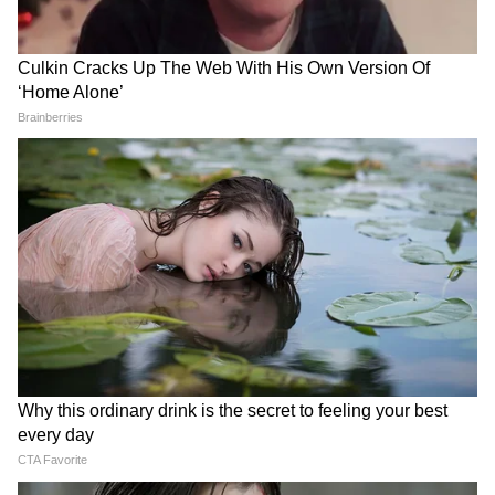
हर वर्गों के गरीब, वंचित और आखिरी पंक्ति में बैठे लोगों
के कल्याण के लिए कार्य कर रही है। प्रधानमंत्री आवास
योजना से वंचित रहे सभी पात्र लोगों को आवास देने के
लिए सर्वे कराया जा रहा है
पीएम मोदी की श्रीअन्न प्रोत्साहन योजना ने मान बढ़ाया-
सीएम मोहन यादव
सीएम ने कहा कि आज सिवनी जिले के समग्र विकास के
लिए 349.33 करोड़ रुपए लागत के 586 विकास कार्यों
का लोकार्पण एवं 144.8 करोड़ के 43 कार्यों के भूमि-
पूजन किए गए हैं। उन्होंने कहा कि पहले कोदो-कुटकी,
ज्वार, बाजरा, मक्का को गरीबों की फसल कहा जाता था।
प्रधानमंत्री मोदी ने श्रीअन्न प्रोत्साहन योजना शुरू कर देश-
दुनिया में इसका मान बढ़ाया। श्रीअन्न में मौजूद तत्व सबसे
जल्दी पचता है। राज्य सरकार ने पिछले साल से श्रीअन्न
खरीदने की शुरुआत की है। इस वर्ष मानसून पर अलनीनो