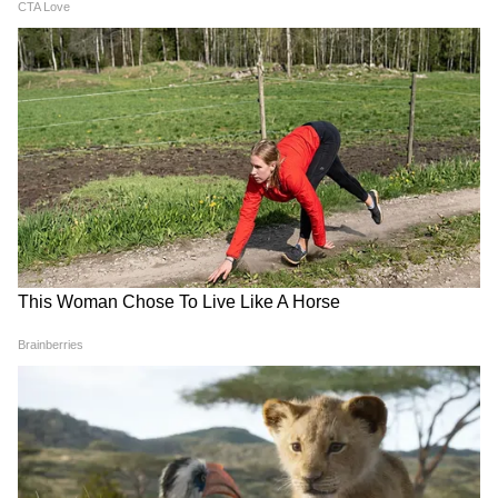
DOWNLOAD APP
मध्य प्रदेश में सरकारी नीतियों, योजनाओं, शिक्षा-रोजगार,
मौसम और क्षेत्रीय घटनाओं की अपडेट्स जानें। भोपाल,
इंदौर, ग्वालियर सहित पूरे राज्य की रिपोर्टिंग के लिए
MP
News in Hindi
सेक्शन पढ़ें — सबसे भरोसेमंद राज्य
समाचार सिर्फ Asianet News Hindi पर।
Related Articles
MP News: डॉ. श्यामा प्रसाद मुखर्जी जयंती पर CM मोहन
यादव का बड़ा ऐलान, UCC और विकास पर बड़ा संदेश