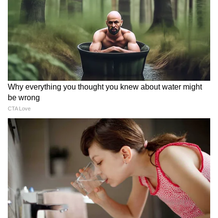
CM Pushkar Dhami की पहली प्रतिक्रिया
कहते हैं। ये टूल खासतौर से उन लोगों के लिए बना है, जो
काम की शुरुआत करने से डरते हैं। आप इसे बस अपने
प्रोजेक्ट का नाम बताइए। जैसे- 'Create Quarterly
Sales Report', यह एआई उसे 10 छोटे-छोटे बच्चों
वाले स्टेप्स में तोड़ देगा। सुबह ऑफिस आते ही अपने
सबसे कठिन काम को इसमें डालें। जब आपको दिखेगा कि
पहला स्टेप सिर्फ 'एक्सेल शीट ओपन करना और पुराने
कॉलम देखना' है, तो आपका दिमाग तुरंत काम शुरू कर
देगा।
डिस्क्लेमर:
यह आर्टिकल सिर्फ सामान्य जानकारी के लिए
है। इन टूल्स की फ्री सुविधाएं और लिमिट समय के साथ
बदल सकती हैं। इस्तेमाल से पहले टूल की आधिकारिक
वेबसाइट पर ताजा जानकारी और टर्म-कंडीशंस जरूर पढ़
लें।