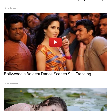
DOWNLOAD APP
नई तकनीक, AI अपडेट्स, साइबर सुरक्षा, स्मार्टफोन लॉन्च
और डिजिटल नवाचारों की आसान और स्पष्ट रिपोर्टिंग पाएं।
ट्रेंडिंग इंटरनेट टूल्स, ऐप फीचर्स और गैजेट रिव्यू समझने के
लिए
Technology News in Hindi
सेक्शन पढ़ें। टेक
दुनिया की हर बड़ी खबर तेज़ और सही — केवल Asianet
News Hindi पर।
Related Articles
Claude AI vs ChatGPT: किस AI से कम मेहनत में हो
सकती है ज्यादा कमाई?