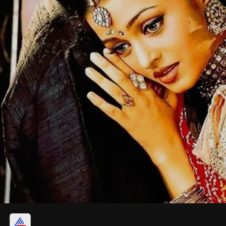
सलमान खान-ऐश्वर्या राय प्यार-तकरार