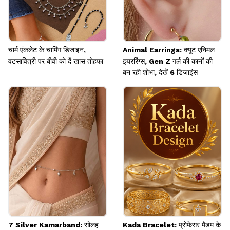
चार्म एंकलेट के चार्मिंग डिजाइन,
Animal Earrings: क्यूट एनिमल
वटसावित्री पर बीवी को दें खास तोहफा
इयररिंग्स, Gen Z गर्ल की कानों की
बन रही शोभा, देखें 6 डिजाइंस
7 Silver Kamarband: सोलह
Kada Bracelet: प्रोफेसर मैडम के