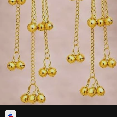
2 स्टोन कलर कश्मीरी इयररिंग्स