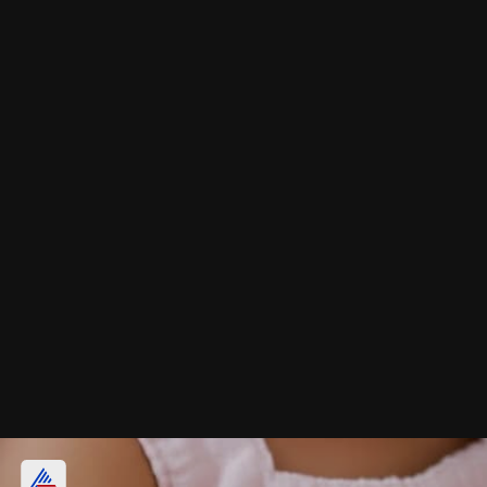
ब्लैक मोती अंगूठी-चेन सेट