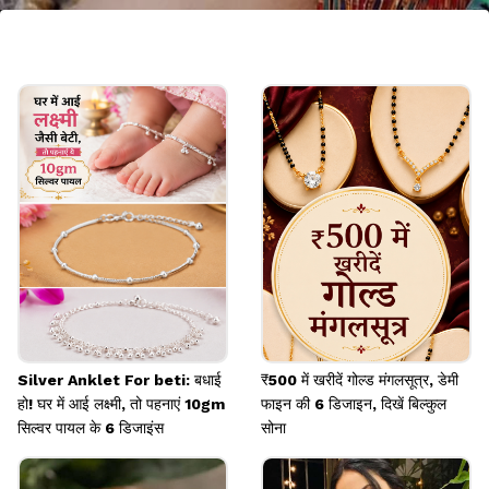
मल्टी कलर्ड ट्रेडिशनल ग्लास सेट
अगर आप पूरी ट्रेडिशनल वाइब चाहती हैं, तो मल्टी कलर्ड
ट्रेडिशनल ग्लास सेट बेस्ट रहेगा। पूजा और फेस्टिव मौके के लिए
यह परफेक्ट ऑप्शन माना जाता है।
Image credits: pinterest
Silver Anklet For beti: बधाई
₹500 में खरीदें गोल्ड मंगलसूत्र, डेमी
हो! घर में आई लक्ष्मी, तो पहनाएं 10gm
फाइन की 6 डिजाइन, दिखें बिल्कुल
सिल्वर पायल के 6 डिजाइंस
सोना