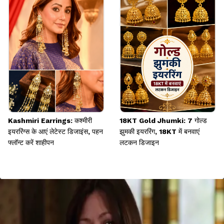
Kashmiri Earrings: कश्मीरी
18KT Gold Jhumki: 7 गोल्ड
इयररिंग्स के आएं लेटेस्ट डिजाइंस, पहन
झुमकी इयररिंग, 18KT में बनवाएं
फ्लॉन्ट करें शाहीपन
लटकन डिजाइन