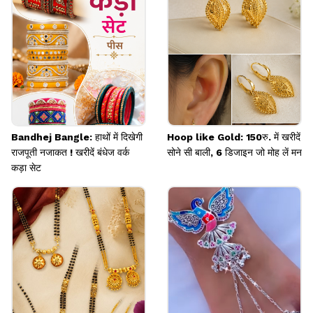
Image credits: meesho
Bandhej Bangle: हाथों में दिखेगी
Hoop like Gold: 150रु. में खरीदें
राजपूती नजाकत ! खरीदें बंधेज वर्क
सोने सी बाली, 6 डिजाइन जो मोह लें मन
कड़ा सेट