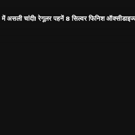
ें असली चांदी! रेगूलर पहनें 8 सिल्वर फिनिश ऑक्सीडाइज्