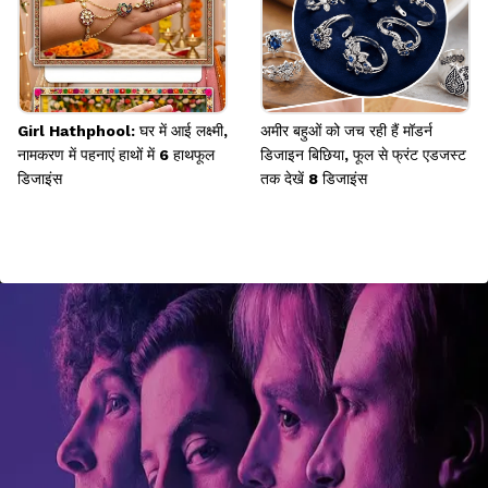
Girl Hathphool: घर में आई लक्ष्मी,
अमीर बहुओं को जच रही हैं मॉडर्न
नामकरण में पहनाएं हाथों में 6 हाथफूल
डिजाइन बिछिया, फूल से फ्रंट एडजस्ट
डिजाइंस
तक देखें 8 डिजाइंस