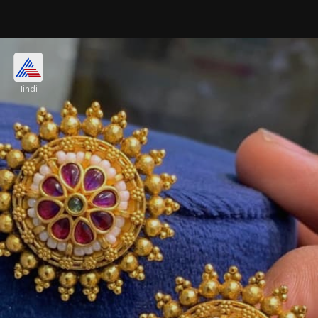
जियोमेट्रिक शेप चेन लेयरिंग स्टड
Hindi
मॉडर्न और मिनिमल ज्वेलरी पसंद है तो जियोमेट्रिक शेप चेन
लेयरिंग स्टड ट्राई करें। स्क्वायर, ट्राएंगल या ओवल शेप में आने
वाले ये इयर टॉप्स वेस्टर्न और फॉर्मल संग शानदार लगते हैं।
Image credits: pinterest