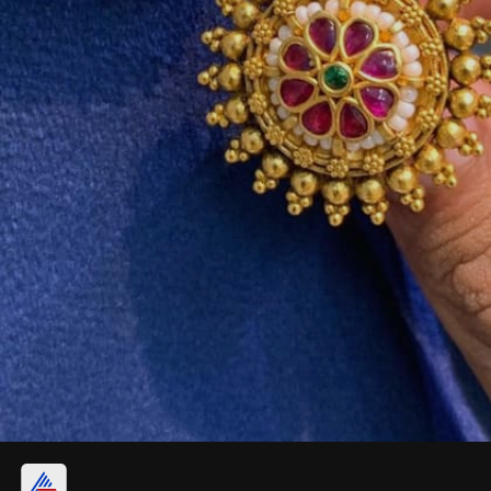
मीनाकारी स्टड गोल्ड इयर टॉप्स