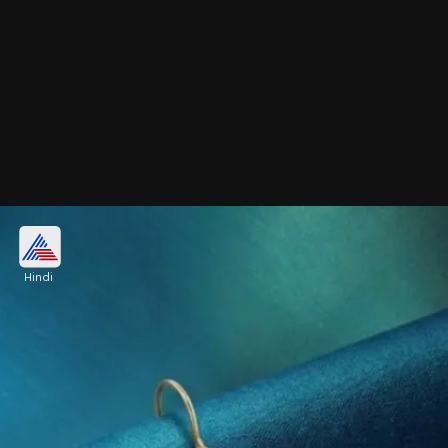
पर्ल डिटेल सुई धागा इयररिंग
Hindi
सॉफ्ट फेमिनन लुक चाहती हैं, तो मोती वाली सुई धागा इयररिंग
ट्राय करें। छोटे पर्ल डिटेल इसे क्लासी टच देते हैं। 30+
women के लिए यह ऑफिस और डेली दोनों में एलिगेंट लग
सकती है।
Image credits: Our own