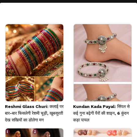
मिनिमल फ्लोवर सुई धागा डिजाइन
अगर आपको मॉडर्न लुक पसंद है, तो मिनिमल फ्लोवर सुई धागा
डिजाइन शानदार ऑप्शन हो सकती हैं। ये इयररिंग वेस्टर्न और इंडो
एथनिक के साथ खूब जंच सकती हैं।
Image credits: Our own
Reshmi Glass Churi: कलाई पर
Kundan Kada Payal: सिंपल से
बार-बार फिसलेगी रेशमी चूड़ी, खूबसूरती
कई गुना बढ़ेगी पैरों की शाइन, 6 कुंदन
देख सखियों का डोलेगा मन
कड़ा पायल