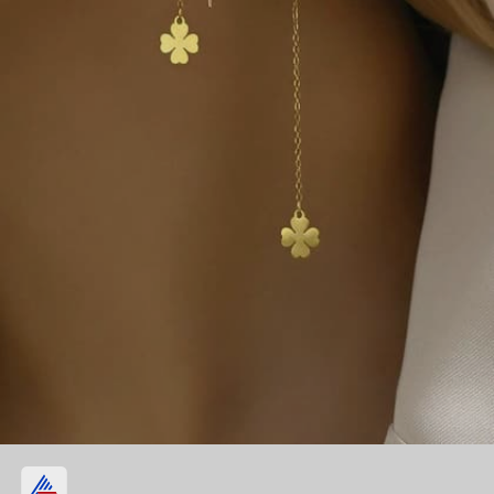
स्लीक चेन हार्ट मोटिफ्स सुई धागा