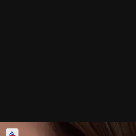
पर्ल लटकन इयररिंग