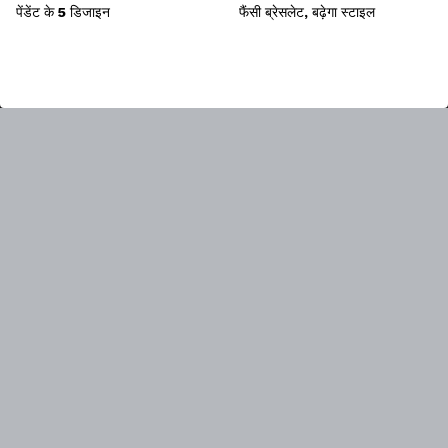
पेंडेंट के 5 डिजाइन
फैंसी ब्रेसलेट, बढ़ेगा स्टाइल