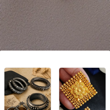
बो इयररिंग विथ टेसल
बो इयररिंग की ये डिजाइन टेसल के साथ आएगी, इसमें खूबसूरत
और बारीक स्टोन का काम है, इस तरह की इयररिंग वेस्टर्न
आउटफिट के साथ कमाल लगेगी।
Image credits: Vembley