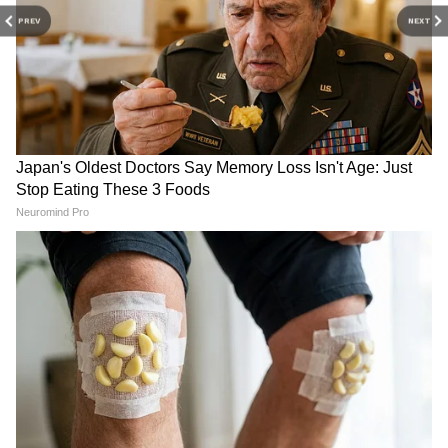
PREV
NEXT
ICC World Cup 2023: पहली बार भारत अकेले
करेगा मेजबानी, इन 10 शहरों में खेले जाएंगे विश्वकप
के मुकाबले
शुभमन गिल की जगह कप्तान बने
Shubman Gill Injury: प्रैक्टिस
केएल राहुल, जानिए उनकी कप्तानी
के दौरान चोटिल हुए कप्तान, क्या
में भारत का प्रदर्शन
खेल पाएंगे पहला टेस्ट?
Women's Asia Cup 2026: 9
IND vs SL Practice Match:
दिन में दो बार हो सकती है भारत
टेस्ट सीरीज से पहले कब, कहां और