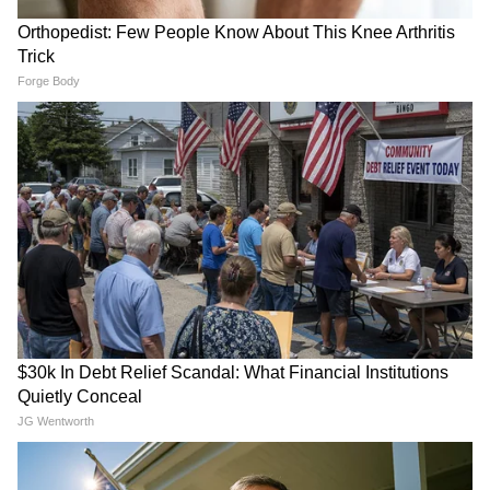
पाकिस्तान की टक्कर, जानें कब होगा
कैसे देखें भारत बनाम श्रीलंका XI
महामुकाबला
मुकाबला?
LATEST VIDEOS
Pawan Khera क्यों नाराज हो गए, कहा-
'मोहन भागवत के बारे में बात मत करो'
Kanwar Yatra: 95 वर्षीय दादी की इच्छा को
पूरी करने 25 पोते बने 'श्रवण कुमार'