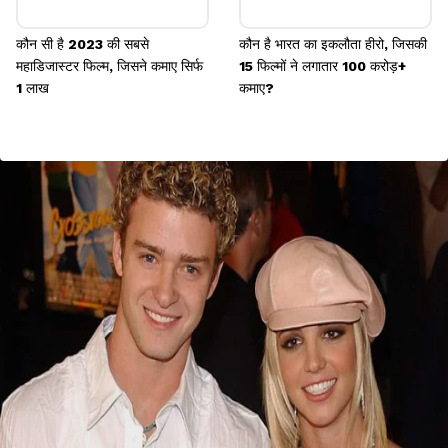
कौन सी है 2023 की सबसे
कौन है भारत का इकलौता हीरो, जिसकी
महाडिजास्टर फिल्म, जिसने कमाए सिर्फ
15 फिल्मों ने लगातार 100 करोड़+
1 लाख
कमाए?