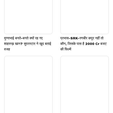
मुन्नाभाई बनते-बनते क्यों रह गए
प्रभास-SRK-रणबीर कपूर नहीं तो
शाहरुख़ खान? सुपरस्टार ने खुद बताई
कौन, जिसके पास है 2000 Cr बजट
वजह
की फिल्में