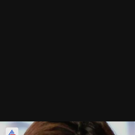
इमरान अब्बास नकवी