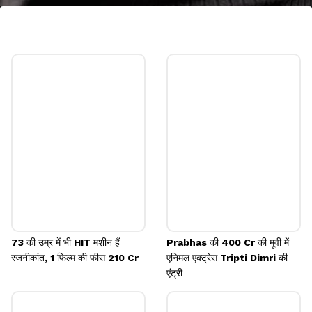
रजनीकांत की शिवाजी
2007 में आई रजनीकांत की फिल्म शिवाजी ब्लॉकबस्टर रही थी।
फिल्म ने वर्ल्डवाइड बॉक्स ऑफिस पर 153 करोड़ रुपए कमाए थे।
Image credits: instagram
73 की उम्र में भी HIT मशीन हैं
Prabhas की 400 Cr की मूवी में
रजनीकांत, 1 फिल्म की फीस 210 Cr
एनिमल एक्ट्रेस Tripti Dimri की
एंट्री