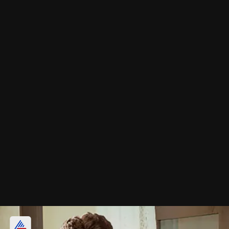
रजनीकांत की एंथिरन