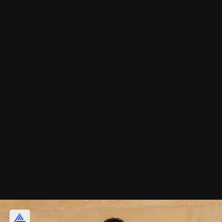
सीक्विन और बीड वर्क मारवाड़ी लहंगा