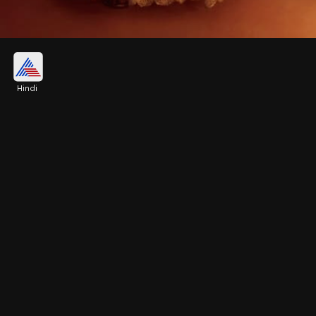
आइवरी एम्ब्रॉयडरी लहंगा
Hindi
सॉफ्ट और रॉयल लुक पसंद है तो आइवरी एम्ब्रॉयडरी लहंगा
शानदार ऑप्शन है। हल्की सीक्विन और थ्रेड एम्ब्रॉयडरी बेहद
ग्रेसफुल लगती है। इंगेजमेंट और डे-फंक्शन के लिए यह बेस्ट है।
Image credits: Instagram