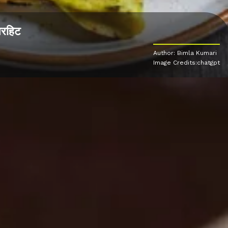
ुपरहिट
Author: Bimla Kumari
Image Credits:chatgpt