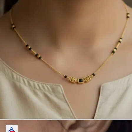
सॉलिटायर ब्लैक स्टोन मंगलसूत्र