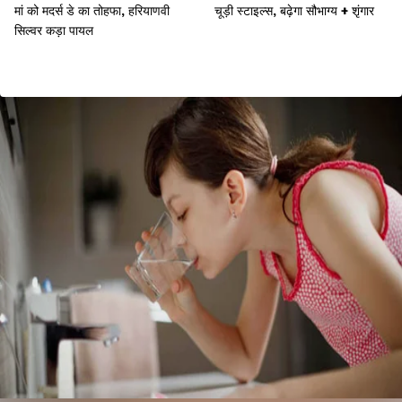
मां को मदर्स डे का तोहफा, हरियाणवी
चूड़ी स्टाइल्स, बढ़ेगा सौभाग्य + शृंगार
सिल्वर कड़ा पायल