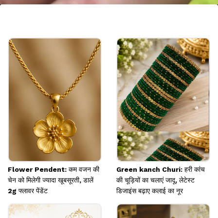
क्लासिक लहरिया बिछिया
यह डिजाइन चौड़ी होने के साथ मीनाकारी नगों पर आती है। अगर
आपको ज्यादा घुंघरू या छनछन वाली डिजाइन नहीं पसंद हैं तो इसे
विकल्प बना सकती हैं।
Image credits: facebook
Flower Pendent: कम वजन की
Green kanch Churi: हरी कांच
चेन को मिलेगी ज्यादा खूबसूरती, डालें
की चूड़ियों का चलाएं जादू, लेटेस्ट
2g फ्लावर पेंडेंट
डिजाइंस बढ़ाए कलाई का नूर