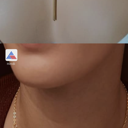
गोल्ड चेन लेयर्ड नेकपीस
Hindi
सिंपल और एलिगेंट लुक के लिए गोल्ड लेयर्ड चेन नेकपीस एक
खूबसूरत ऑप्शन हैं। अलग-अलग लंबाई की चेन का यह
कॉम्बिनेशन कैजुअल और फॉर्मल दोनों आउटफिट्स के साथ
शानदार लगता है।
Image credits: pinterest