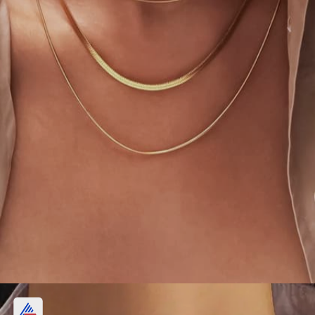
मिनिमलिस्ट मल्टी-लेयर नेकपीस