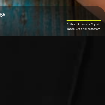
लुक
Author: Bhawana Tripathi
Image Credits:instagram