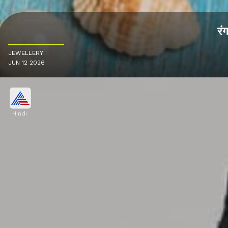
रं
JEWELLERY
JUN 12 2026
Hindi