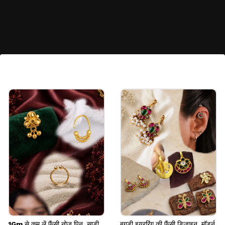
कड़ा पायल की खासियत
कड़ा पायल वर्सेटाइल डिजाइन पर आती है
हर आउटफिट संग मैच कर जाती है
सदाबहार और ड्यूरेबल डिजाइन
चांदी-तांबे और ऑक्सीडाइज्ड मटेरियल पर उपलब्ध
Image credits: chat gpt and other instagram
1Gm से कम लें फैंसी नोज पिन, साड़ी
बुगड़ी इयररिंग की फैंसी डिजाइन, मॉडर्न