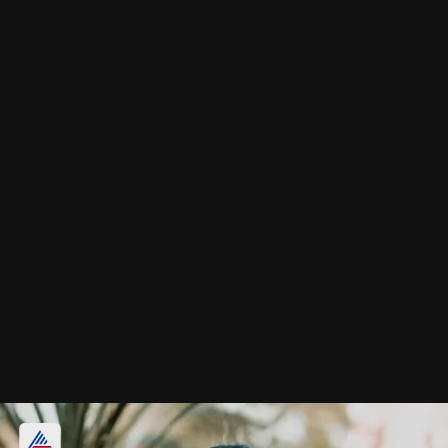
हाफ मून एंड फ्लोरल शेप बेनी पट्टी