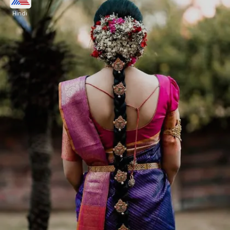
Hindi
हाफ मून और फ्लोरल शेप हेयर जड़ाई बिलाई ब्रोच दो अलग-
अलग डिजाइन में आएगी। इसमें एक हाफ मून शेप में है, तो दूसरी
फ्लोरल शेप में। जो चोटी को खूबसूरत लुक देगी।
Image credits: weddingmanual Instagram