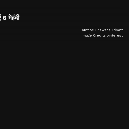
 6 मेहंदी
Author: Bhawana Tripathi
Image Credits:pinterest