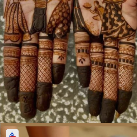
सुहगन महिला मेहंदी डिजाइन