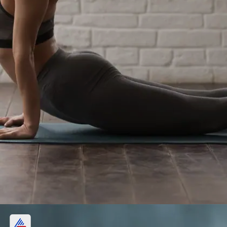
स्फिंक्स (सलम्बा भुजंगासन)