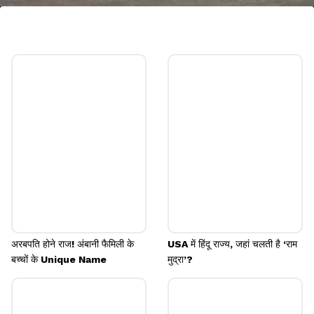
डॉल्फिन पोज
अपने हिप्स को नीचे करें और अपने शरीर को एक उल्टे "वी"
आकार में लाते हुए अपना वजन वापस करें। अपने फोर आर्म्स पर
आराम करें और अपने सिर और गर्दन को रिलैक्स रखें।
Image credits: freepik
अरबपति होने राज! अंबानी फैमिली के
USA में हिंदू राज्य, जहां चलती है ‘राम
बच्चों के Unique Name
मुद्रा’?