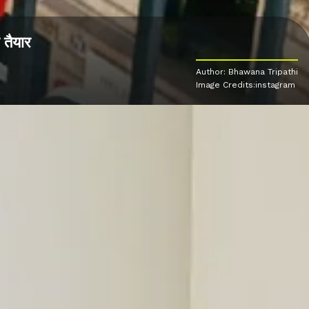
 तैयार
Author: Bhawana Tripathi
Image Credits:instagram