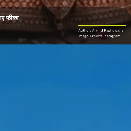
जाए फीका
Author: Arvind Raghuwanshi
Image Credits:instagram