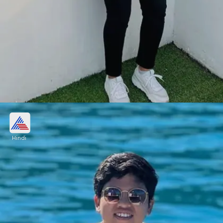
ऋचा की पढ़ाई
Hindi
ऋचा घोष ने हाल ही में 12th बोर्ड का एग्जाम पास किया है।
परीक्षा के लिए उन्होंने न्यूजीलैंड के खिलाफ एकदिवसीय सीरीज भी
छोड़ा था।
Image credits: INSTA/richa9105