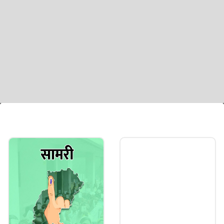
इस सीट पर 2 लाख से अधिक वोटर
2008 के विधानसभा चुनाव में 164460 मतदाता थे। जो 2013
के चुनाव में 186729 मतदाता थे, जबकि 2018 के चुनाव में
208378 मतदाता थे।
Image credits: Adobe Stock