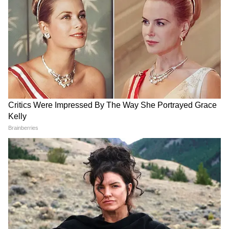
है। कुछ ज्योतिषियों का मत है कि दीपावली 31 अक्टूबर
को रहेगी, वहीं कुछ का कहना है कि इस बार दीपावली
पर्व 1 नवंबर, शुक्रवार को मनाया जाएगा। इस विषय पर
जगन्नाथ पुरी के ज्योतिषाचार्य पं. गणेश मिश्र का कहना है
कि चूंकि अमावस्या तिथि में प्रदोष काल का संयोग 31
अक्टूबर को बन रहा है, इसलिए इसी दिन दीपावली पर्व
मनाया जाना चाहिए।
DOWNLOAD APP
Spirituality News in Hindi (आध्यात्मिक खबर): Get
latest spirituality news about festivals,
horoscope, religion, wellness, metaphysical,
parapsychology and yoga in India at Asianet
News Hindi