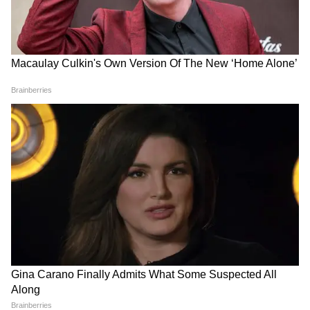
जंतर-मंतर वाले Mohammad Junaid पहुंच
गए Jharkhand, सुनिए क्या कहा...
सड़क हादसे में Atiq Ahmed के बेटे अबान
अहमद की दर्दनाक मौत। Atiq Ahmed Son
Abaan Ahmed Death