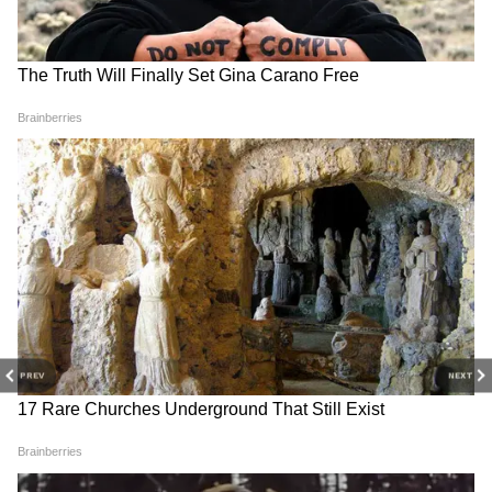
ये भी पढ़ें-
RECOMMENDED STORIES
अग्नि से पैदा हुआ था महाभारत का ये योद्धा, जानें
PREV
NEXT
किसने काटा था इसका सिर?
कौन थी दुर्योधन की वो बहन, जिसके पति को अर्जुन ने
मारा? 100 भाइयों में थी इकलौती