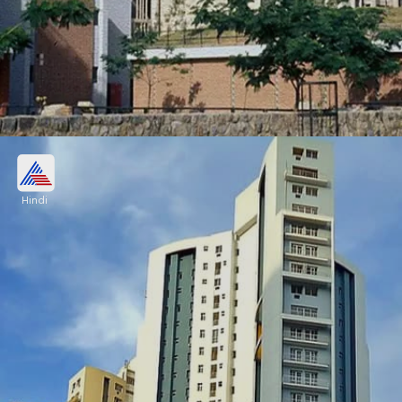
2- दिल्ली
Hindi
GDP - 293 बिलियन डॉलर
औसत खर्च प्रति व्यक्ति - 2500 रुपए (होटल+खाना)
Image credits: Wikipedia