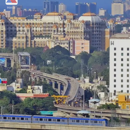
Hindi
GDP - 110 बिलियन डॉलर
औसत खर्च प्रति व्यक्ति - 1900 रुपए (होटल+खाना)
Image credits: Wikipedia