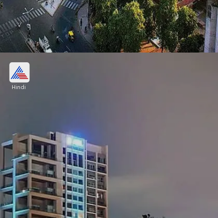
7- अहमदाबाद
Hindi
GDP - 69 बिलियन डॉलर
औसत खर्च प्रति व्यक्ति - 1700 रुपए (होटल+खाना)
Image credits: Social media