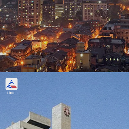
1- मुंबई
Hindi
GDP - 310 बिलियन डॉलर
औसत खर्च प्रति व्यक्ति - 4500 रुपए (होटल+खाना)
Image credits: Shutterstock