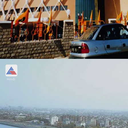
6- हैदराबाद
Hindi
GDP - 75 बिलियन डॉलर
औसत खर्च प्रति व्यक्ति - 2200 रुपए (होटल+खाना)
Image credits: Wikipedia