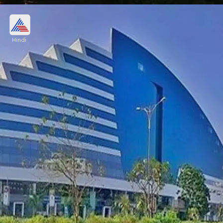
8- पुणे
Hindi
GDP - 68 बिलियन डॉलर
औसत खर्च प्रति व्यक्ति - 2500 रुपए (होटल+खाना)
Image credits: Wikipedia