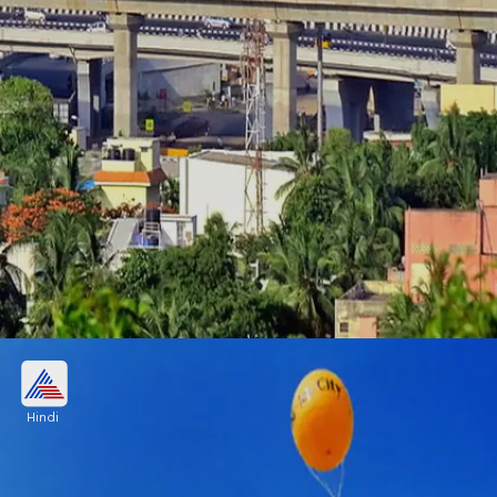
5- चेन्नई
Hindi
GDP - 78 बिलियन डॉलर
औसत खर्च प्रति व्यक्ति - 1900 रुपए (होटल+खाना)
Image credits: Wikipedia