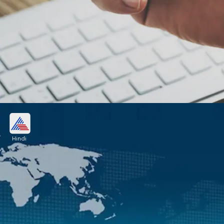
जानें किस सेक्टर में काम करती है Trident
Techlabs
Hindi
Trident Techlabs एयरोस्पेस, डिफेंस, ऑटोमोटिव, टेलिकॉम,
मेडिकल, सेमीकंडक्टर और पावर डिस्ट्रीब्यूशन सेक्टर की कंपनियों
को कस्टम बिल्ट टेक्नोलॉजी सॉल्यूशंस प्रोवाइड कराती है।
Image credits: freepik