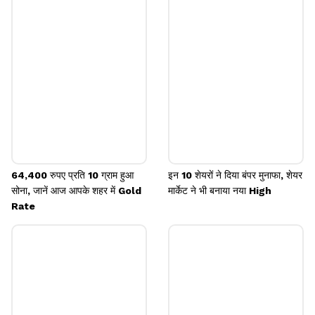
हालांकि, बाद में Innova Captab के शेयर में शानदार तेजी
दिखी और फिलहाल ये 21% की बढ़त के साथ 542 रुपए पर ट्रेड
कर रहा है। इसमें अपर सर्किट लगा है।
Image credits: freepik
64,400 रुपए प्रति 10 ग्राम हुआ
इन 10 शेयरों ने दिया बंपर मुनाफा, शेयर
सोना, जानें आज आपके शहर में Gold
मार्केट ने भी बनाया नया High
Rate