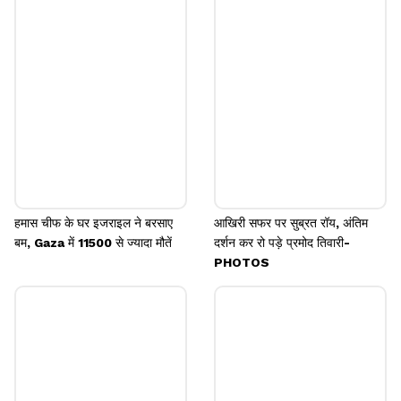
गुरुवार दोपहर दो बजे रवाना हुआ। उनके चाहने वालों और सहारा
परिवार के कर्मचारियों ने नम आंखों से उन्हें अंतिम विदाई दी।
Image credits: Our own
हमास चीफ के घर इजराइल ने बरसाए
आखिरी सफर पर सुब्रत रॉय, अंतिम
बम, Gaza में 11500 से ज्यादा मौतें
दर्शन कर रो पड़े प्रमोद तिवारी-
PHOTOS