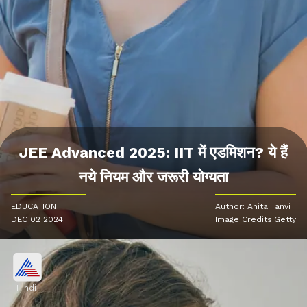
JEE Advanced 2025: IIT में एडमिशन? ये हैं
नये नियम और जरूरी योग्यता
EDUCATION
Author: Anita Tanvi
DEC 02 2024
Image Credits:Getty
Hindi