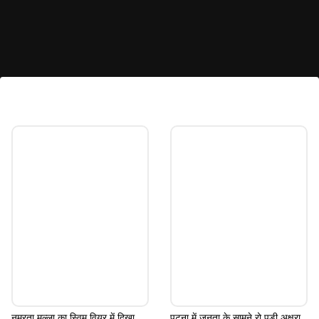
प्राची सिंह की मूवी जल्द होगी रिलीज़
फिल्म मेकर्स ने अभी तक फिल्म 'पांच मेहरिया' की रिलीज डेट का
ऐलान नहीं किया है।
Image credits: prachi singh instagram
नम्रता मल्ला का स्विम वियर में दिखा
पटना में जनता के सामने रो पड़ी अक्षरा