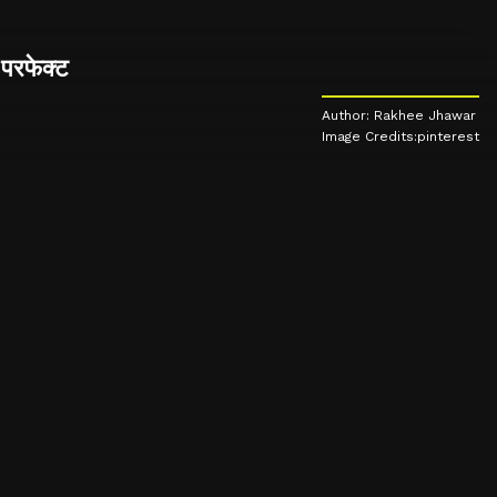
 परफेक्ट
Author: Rakhee Jhawar
Image Credits:pinterest