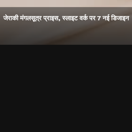
जेराकी मंगलसूत्र प्राइस, स्लाइट वर्क पर 7 नई डिजाइन