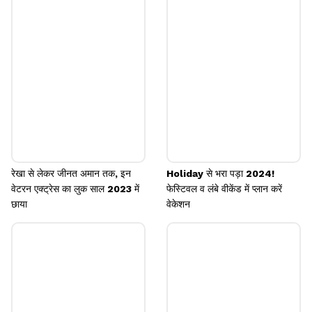
काफी फैशन में भी हैं। आपको इनपर कई तरह के वर्क और कई
पैटर्न भी मिल जाएंगे। जैसे ये लखनवी डिजाइन आइवरी लहंगा भी
अच्छी चॉइस है।
Image credits: instagram
रेखा से लेकर जीनत अमान तक, इन
Holiday से भरा पड़ा 2024!
वेटरन एक्ट्रेस का लुक साल 2023 में
फेस्टिवल व लंबे वीकेंड में प्लान करें
छाया
वेकेशन