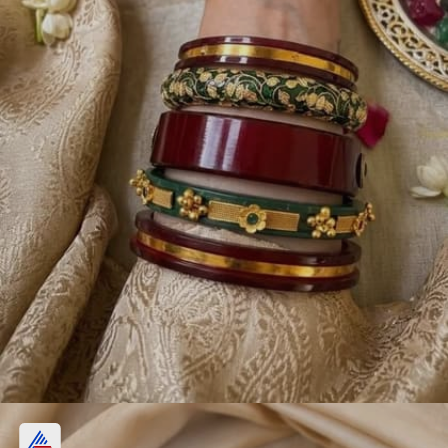
महरून ढालू बैंगल