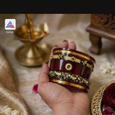
मल्टीकलर ग्लास वर्क बैंगल
Hindi
इन दिनों कांच की चूड़ियों में कांच की टूटी हुई रंग बिरंगी चूड़ी
चिपकी हुई ये डिजाइन खूब ज्यादा पसंद किया जा रहा है, इस तरह
की चूड़ियां ट्रेंडी होने के साथ-साथ स्टाइलिश लगती है।
Image credits: kaachvalaym instagram