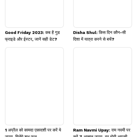
Good Friday 2023: कब है गुड
Disha Shul: किस दिन कौन-सी
फ्राइडे और ईस्टर, जानें सही डेट?
दिशा में यात्रा करने से बचें?
1 अप्रैल को कामदा एकादशी पर करें ये
Ram Navmi Upay: राम नवमी पर
उपाय, मिलेंगे शुभ फल
करें 7 आसान उपाय, दूर होगी आपकी