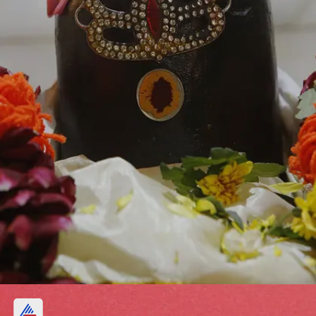
जलाधारी को न लाघें